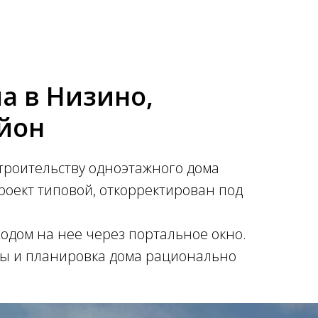
а в Низино,
йон
троительству одноэтажного дома
оект типовой, откорректирован под
ходом на нее через портальное окно.
ры и планировка дома рационально